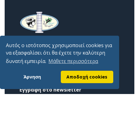
Αυτός ο ιστότοπος χρησιμοποιεί cookies για
Επίσημη ιστοσελίδα Επιμελητηρίου Φωκίδος
να εξασφαλίσει ότι θα έχετε την καλύτερη
Χρήσιμοι Σύνδεσμοι
δυνατή εμπειρία.
Μάθετε περισσότερα
Αρχική
Άρνηση
Αποδοχή cookies
Επικοινωνία
Εγγραφή στο newsletter
Εγγραφείτε δωρεάν στο Newsletter μας για να
μαθαίνετε γρήγορα και έγκυρα όλα τα νέα και τις
ανακοινώσεις από το επιμελητήριο