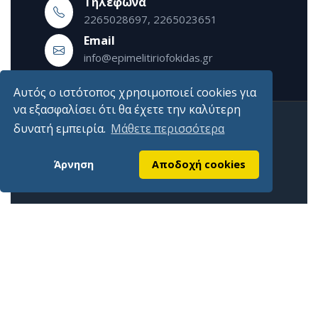
Τηλέφωνα
2265028697, 2265023651
Εmail
info@epimelitiriofokidas.gr
Αυτός ο ιστότοπος χρησιμοποιεί cookies για
να εξασφαλίσει ότι θα έχετε την καλύτερη
δυνατή εμπειρία.
Μάθετε περισσότερα
Άρνηση
Αποδοχή cookies
Επίσημη ιστοσελίδα Επιμελητηρίου Φωκίδος
Χρήσιμοι Σύνδεσμοι
Αρχική
Επικοινωνία
Εγγραφή στο newsletter