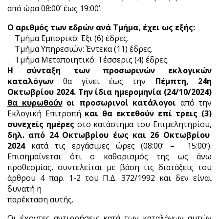
από ώρα 08:00’ έως 19:00’.
Ο αριθμός των εδρών ανά Τμήμα, έχει ως εξής:
·
Τμήμα Εμπορικό: Έξι (6) έδρες.
·
Τμήμα Υπηρεσιών: Έντεκα (11) έδρες.
·
Τμήμα Μεταποιητικό: Τέσσερις (4) έδρες.
Η σύνταξη των προσωρινών εκλογικών
καταλόγων
θα γίνει έως την
Πέμπτη, 24η
Οκτωβρίου 2024. Την ίδια ημερομηνία (24/10/2024)
θα κυρωθούν
οι προσωρινοί κατάλογοι
από την
Εκλογική Επιτροπή
και θα εκτεθούν επί τρεις (3)
συνεχείς ημέρες
στο κατάστημα του Επιμελητηρίου,
δηλ. από 24 Οκτωβρίου έως και 26 Οκτωβρίου
2024
κατά τις εργάσιμες ώρες (08:00’ – 15:00’).
Επισημαίνεται ότι ο καθορισμός της ως άνω
προθεσμίας, συντελείται με βάση τις διατάξεις του
άρθρου 4 παρ. 1-2 του Π.Δ. 372/1992 και δεν είναι
δυνατή η
παρέκταση αυτής.
Οι έχοντες αντιρρήσεις κατά των καταλόγων αυτών