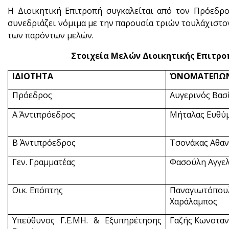
Η Διοικητική Επιτροπή συγκαλείται από τον Πρόεδρο
συνεδριάζει νόμιμα με την παρουσία τριών τουλάχιστο
των παρόντων μελών.
Στοιχεία Μελών Διοικητικής Επιτρο
ΙΔΙΟΤΗΤΑ
ΌΝΟΜΑΤΕΠΩ
Πρόεδρος
Αυγερινός Βασ
Α΄ Αντιπρόεδρος
Μήταλας Ευθύ
Β΄ Αντιπρόεδρος
Τσονάκας Αθαν
Γεν. Γραμματέας
Φασούλη Αγγε
Οικ. Επόπτης
Παναγιωτόπου
Χαράλαμπος
Υπεύθυνος Γ.Ε.ΜΗ. & Εξυπηρέτησης
Γαζής Κωνσταν