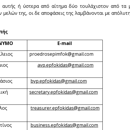
 αυτής ή ύστερα από αίτημα δύο τουλάχιστον από τα 
ν μελών της, οι δε αποφάσεις της λαμβάνονται με απόλυτ
πής
ΝΥΜΟ
E-mail
ίλειος
proedrosepimfok@gmail.com
μιος
avp.epfokidas@gmail.com
άσιος
bvp.epfokidas@gmail.com
λική
secretary.epfokidas@gmail.com
λος
treasurer.epfokidas@gmail.com
τίνος
business.epfokidas@gmail.com