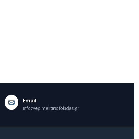
Εmail
info@epimelitiriofokidas.gr