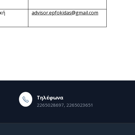
κή
advisor.epfokidas@gmail.com
Τηλέφωνα
2265028697, 2265023651