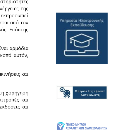
αστηριότητες
νέργειες της
, εκπροσωπεί
εται από τον
κός Επόπτης
ίναι αρμόδια
σκοπό αυτόν,
ακινήσεις και
 τη χορήγηση
πιτροπές και
εκδόσεις και