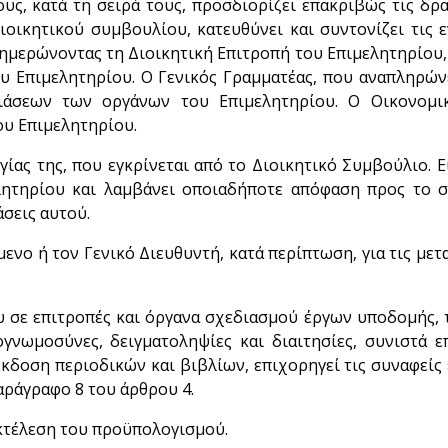
ς, κατά τη σειρά τους, προσδιορίζει επακριβώς τις δρ
οικητικού συμβουλίου, κατευθύνει και συντονίζει τις ε
ενημερώνοντας τη Διοικητική Επιτροπή του Επιμελητηρίου
υ Επιμελητηρίου. Ο Γενικός Γραμματέας, που αναπληρών
ριάσεων των οργάνων του Επιμελητηρίου. Ο Οικονομι
ου Επιμελητηρίου.
ίας της, που εγκρίνεται από το Διοικητικό Συμβούλιο. Ε
λητηρίου και λαμβάνει οποιαδήποτε απόφαση προς το 
άσεις αυτού.
ενο ή τον Γενικό Διευθυντή, κατά περίπτωση, για τις μετ
υ σε επιτροπές και όργανα σχεδιασμού έργων υποδομής,
νωμοσύνες, δειγματοληψίες και διαιτησίες, συνιστά ε
έκδοση περιοδικών και βιβλίων, επιχορηγεί τις συναφείς 
αράγραφο 8 του άρθρου 4.
εκτέλεση του προϋπολογισμού.