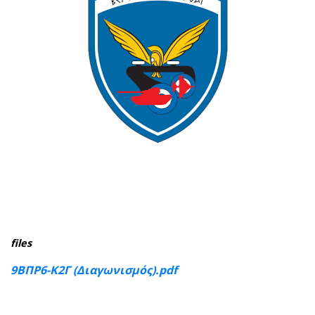
files
9ΒΠΡ6-Κ2Γ (Διαγωνισμός).pdf