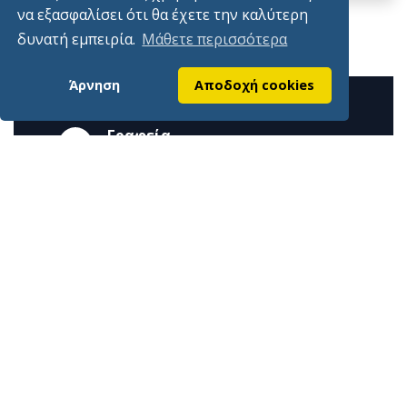
να εξασφαλίσει ότι θα έχετε την καλύτερη
Πίσω
δυνατή εμπειρία.
Μάθετε περισσότερα
Άρνηση
Αποδοχή cookies
Γραφεία
Γιδογιάννου 7 Άμφισσα 33100
Τηλέφωνα
2265028697, 2265023651
Εmail
info@epimelitiriofokidas.gr