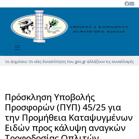
 Δημόσιο: Οι νέες δυνατότητες του gov.gr αλλάζουν τις συναλλαγές μας.
(5/
Πρόσκληση Υποβολής
Προσφορών (ΠΥΠ) 45/25 για
την Προμήθεια Καταψυγμένων
Ειδών προς κάλυψη αναγκών
Τροφοδοσίας Οπλιτών