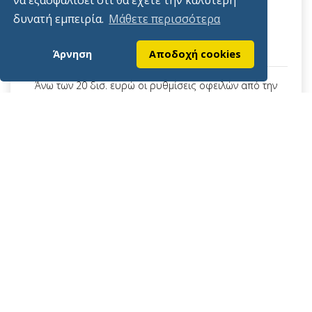
δυνατή εμπειρία.
Μάθετε περισσότερα
Δημοσιεύτηκε
6/8/2026
Άρνηση
Αποδοχή cookies
Άνω των 20 δισ. ευρώ οι ρυθμίσεις οφειλών από την
έναρξη λειτουργίας της πλατφόρμας.
Διαβάστε Περισσότερα
Πίσω